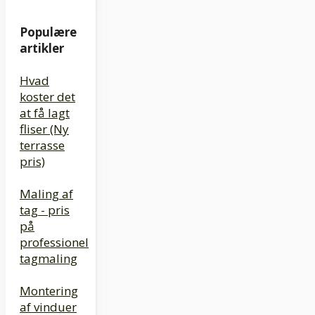
Populære
artikler
Hvad
koster det
at få lagt
fliser (Ny
terrasse
pris)
Maling af
tag - pris
på
professionel
tagmaling
Montering
af vinduer