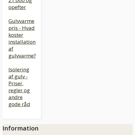
21.000 og
opefter
Gulvvarme
pris - Hvad
koster
installation
af
gulvvarme?
Isolering
af gulv -
Priser,
regler og
andre
gode råd
Information