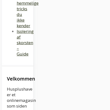
hemmelige
tricks
du
ikke
kender
Isolering
af
skorsten
–
Guide
Velkommen
Husplushave
er et
onlinemagasin
som siden