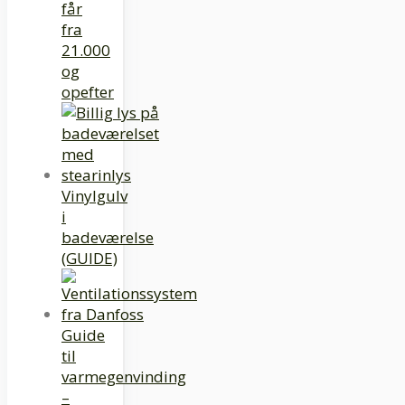
får
fra
21.000
og
opefter
Vinylgulv
i
badeværelse
(GUIDE)
Guide
til
varmegenvinding
–