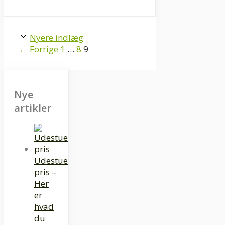
Nyere indlæg
Page
Page
Page
←
Forrige
1
…
8
9
Nye
artikler
Udestue
pris –
Her
er
hvad
du