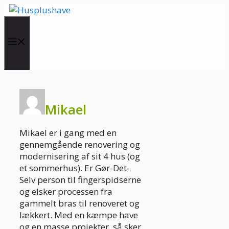
Hop
til
indhold
Menu
Mikael
Mikael er i gang med en
gennemgående renovering og
modernisering af sit 4 hus (og
et sommerhus). Er Gør-Det-
Selv person til fingerspidserne
og elsker processen fra
gammelt bras til renoveret og
lækkert. Med en kæmpe have
og en masse projekter, så sker