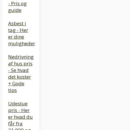
- Pris og
guide
Asbest i
tag - Her
er dine
muligheder
Nedrivning
af hus pris
- Se hvad
det koster
+ Gode
tips
Udestue
pris - Her
er hvad du
får fra