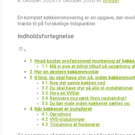
8. oktober 2024
13. oktober 2020
Af
Mikael
En komplet køkkenrenovering er en opgave, der invol
træde til på forskellige tidspunkter.
Indholdsfortegnelse
Hvad koster professionel montering af køkk
Må vi give et billigt tilbud på opsætning 
Hyr en ekstern køkkenmontør
6 ting, du skal have styr på, inden køkkenm
Rive det gamle køkken ned
Du skal have styr på alle el-installationer
Hyre en VVS’er
Renovere murværk (hvis nødvendigt)
Du bør male inden køkkenet sættes op.
Når køkkenet er installeret
Oprydning
VVS-tilslutninger
Tilslutning af hvidevarer