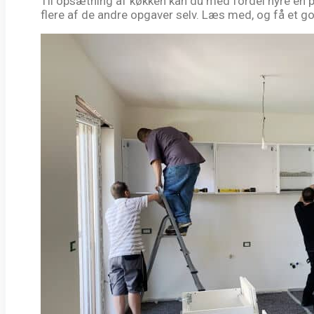
Til opsætning af køkken kan du med fordel hyre en 
flere af de andre opgaver selv. Læs med, og få et go