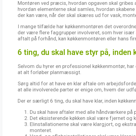
Montøren ved præcis, hvordan opgaven skal gribes an
hvordan elementerne skal samles, hvordan skabene s
der kan være, når der skal skæres ud for vask, mont
I mange tilfælde har køkkenmontøren det overordne
der være flere faggrupper involveret, som hver især 
aftalt på forhånd, kan køkkenmontøren eller hans firma
6 ting, du skal have styr på, ind
Selvom du hyrer en professionel køkkenmontør, har d
at alt forløber planmæssigt.
Sørg altid for at have en klar aftale om arbejdsfor
at alle involverede parter er enige om, hvem der udf
Der er særligt 6 ting, du skal have klar, inden køkk
Du skal have aftaler med alle håndværkere på p
Det eksisterende køkken skal være fjernet og 
Elinstallationerne skal være klargjort, og ekst
monteret.