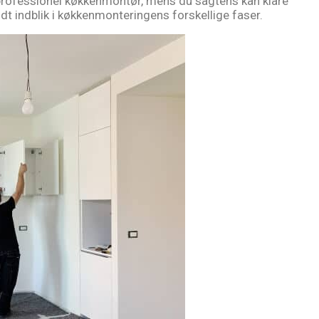
professionel køkkenmontør, mens du sagtens kan klare
dt indblik i køkkenmonteringens forskellige faser.