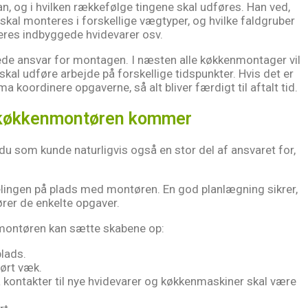
, og i hvilken rækkefølge tingene skal udføres. Han ved,
kal monteres i forskellige vægtyper, og hvilke faldgruber
eres indbyggede hvidevarer osv.
de ansvar for montagen. I næsten alle køkkenmontager vil
skal udføre arbejde på forskellige tidspunkter. Hvis det er
 koordinere opgaverne, så alt bliver færdigt til aftalt tid.
en køkkenmontøren kommer
u som kunde naturligvis også en stor del af ansvaret for,
delingen på plads med montøren. En god planlægning sikrer,
ører de enkelte opgaver.
enmontøren kan sætte skabene op:
lads.
kørt væk.
ra kontakter til nye hvidevarer og køkkenmaskiner skal være