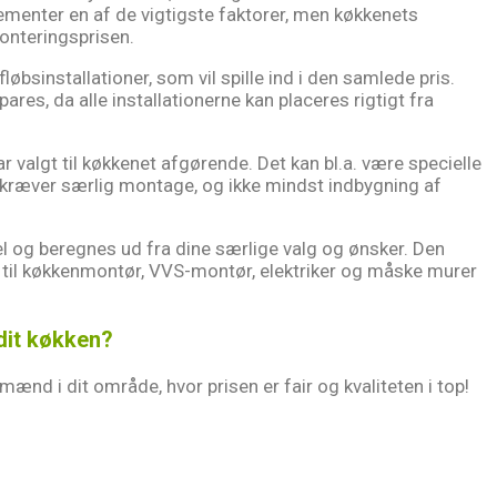
ementer en af de vigtigste faktorer, men køkkenets
onteringsprisen.
løbsinstallationer, som vil spille ind i den samlede pris.
es, da alle installationerne kan placeres rigtigt fra
r valgt til køkkenet afgørende. Det kan bl.a. være specielle
er kræver særlig montage, og ikke mindst indbygning af
uel og beregnes ud fra dine særlige valg og ønsker. Den
 til køkkenmontør, VVS-montør, elektriker og måske murer
 dit køkken?
mænd i dit område, hvor prisen er fair og kvaliteten i top!