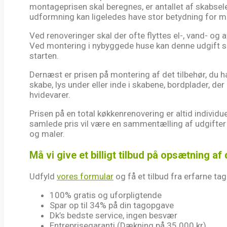
montageprisen skal beregnes, er antallet af skabsel
udformning kan ligeledes have stor betydning for m
Ved renoveringer skal der ofte flyttes el-, vand- og af
Ved montering i nybyggede huse kan denne udgift spar
starten.
Dernæst er prisen på montering af det tilbehør, du ha
skabe, lys under eller inde i skabene, bordplader, d
hvidevarer.
Prisen på en total køkkenrenovering er altid individ
samlede pris vil være en sammentælling af udgifter
og maler.
Må vi give et billigt tilbud på opsætning af
Udfyld
vores formular
og få et tilbud fra erfarne tag
100% gratis og uforpligtende
Spar op til 34% på din tagopgave
Dk’s bedste service, ingen besvær
Entreprisegaranti (Dækning på 35.000 kr).