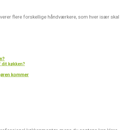
verer flere forskellige håndværkere, som hver især skal
en?
af dit køkken?
ontøren kommer