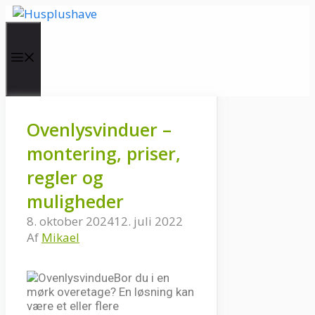
Hop
til
indhold
Menu
Ovenlysvinduer –
montering, priser,
regler og
muligheder
8. oktober 2024
12. juli 2022
Af
Mikael
Bor du i en
mørk overetage? En løsning kan
være et eller flere