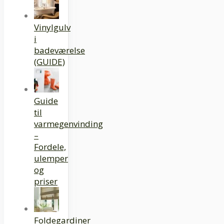
Vinylgulv
i
badeværelse
(GUIDE)
Guide
til
varmegenvinding
–
Fordele,
ulemper
og
priser
Foldegardiner