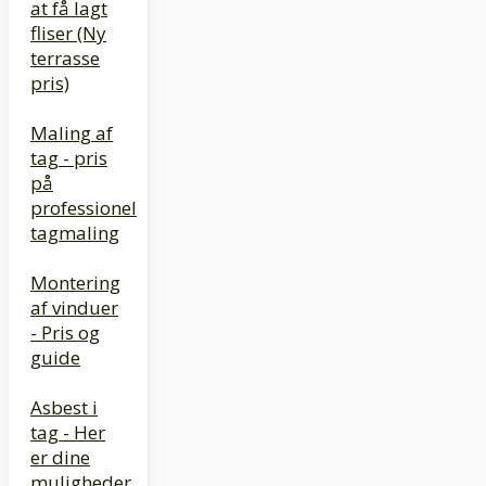
at få lagt
fliser (Ny
terrasse
pris)
Maling af
tag - pris
på
professionel
tagmaling
Montering
af vinduer
- Pris og
guide
Asbest i
tag - Her
er dine
muligheder