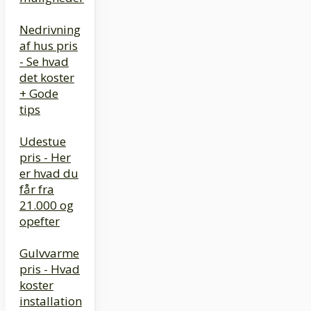
Nedrivning
af hus pris
- Se hvad
det koster
+ Gode
tips
Udestue
pris - Her
er hvad du
får fra
21.000 og
opefter
Gulvvarme
pris - Hvad
koster
installation