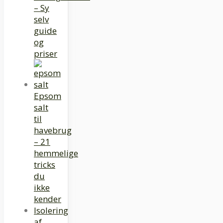
– Sy
selv
guide
og
priser
Epsom
salt
til
havebrug
– 21
hemmelige
tricks
du
ikke
kender
Isolering
af