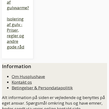
af
gulvvarme?
Isolering
af gulv -
Priser,
regler og
andre
gode råd
Information
Om Husplushave
Kontakt os
Betingelser & Persondatapolitik
Alt information på siden er vejledende og benyttes på
eget ansvar. Spørgsmål omkring hus og have emner,
bedes sendt via vores online kontakt side.