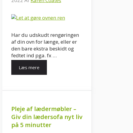
2022
Af
Karen Coates
Har du udskudt rengøringen
af din ovn for længe, eller er
den bare ekstra beskidt og
fedtet ind pga. fx …
Læs mere
Pleje af lædermøbler –
Giv din lædersofa nyt liv
på 5 minutter