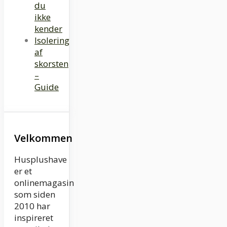
du
ikke
kender
Isolering
af
skorsten
–
Guide
Velkommen
Husplushave
er et
onlinemagasin
som siden
2010 har
inspireret