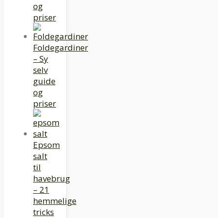
og
priser
Foldegardiner
– Sy
selv
guide
og
priser
Epsom
salt
til
havebrug
– 21
hemmelige
tricks