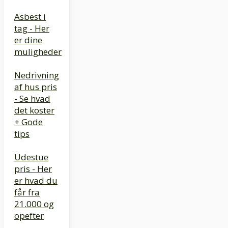
Asbest i
tag - Her
er dine
muligheder
Nedrivning
af hus pris
- Se hvad
det koster
+ Gode
tips
Udestue
pris - Her
er hvad du
får fra
21.000 og
opefter