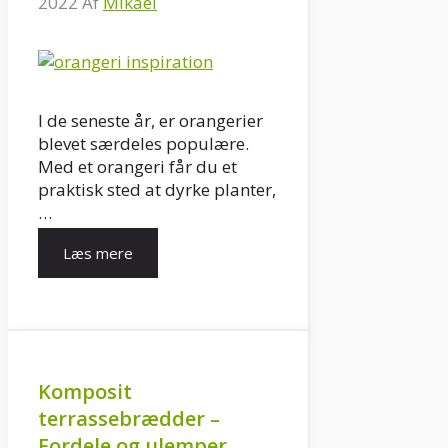
2022
Af
Mikael
I de seneste år, er orangerier
blevet særdeles populære.
Med et orangeri får du et
praktisk sted at dyrke planter,
…
Læs mere
Komposit
terrassebrædder –
Fordele og ulemper