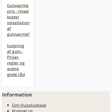
Gulvvarme
pris - Hvad
koster
installation
af
gulvvarme?
Isolering
af gulv -
Priser,
regler og
andre
gode råd
Information
Om Husplushave
Kontakt os