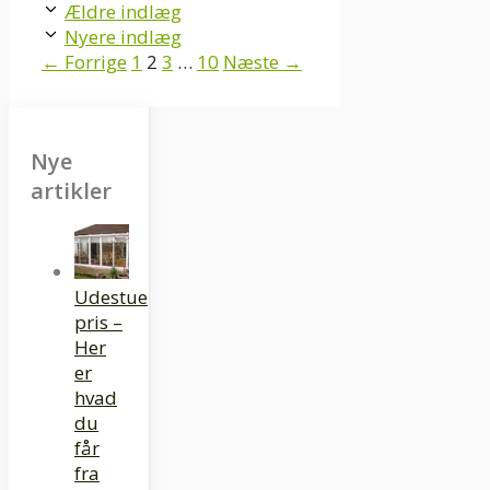
Ældre indlæg
Nyere indlæg
Page
Page
Page
Page
←
Forrige
1
2
3
…
10
Næste
→
Nye
artikler
Udestue
pris –
Her
er
hvad
du
får
fra