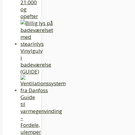
21.000
og
opefter
Vinylgulv
i
badeværelse
(GUIDE)
Guide
til
varmegenvinding
–
Fordele,
ulemper