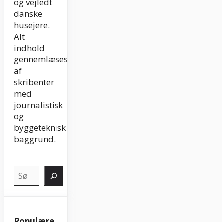
og vejledt
danske
husejere.
Alt
indhold
gennemlæses
af
skribenter
med
journalistisk
og
byggeteknisk
baggrund.
Søg
Populære