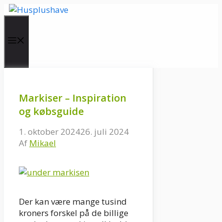
Hop
til
indhold
Menu
Markiser – Inspiration
og købsguide
1. oktober 2024
26. juli 2024
Af
Mikael
Der kan være mange tusind
kroners forskel på de billige